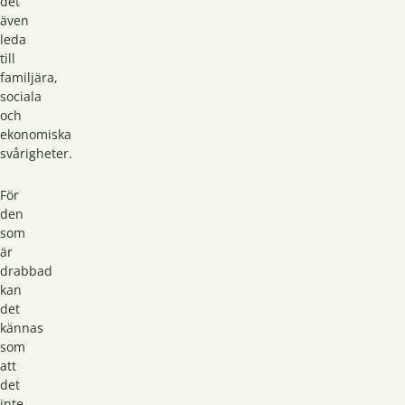
det
även
leda
till
familjära,
sociala
och
ekonomiska
svårigheter.
För
den
som
är
drabbad
kan
det
kännas
som
att
det
inte