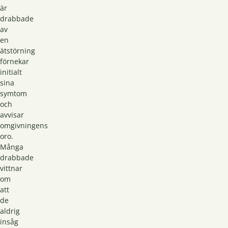
är
drabbade
av
en
ätstörning
förnekar
initialt
sina
symtom
och
avvisar
omgivningens
oro.
Många
drabbade
vittnar
om
att
de
aldrig
insåg