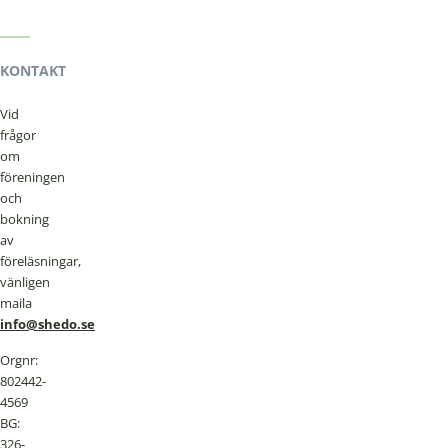
KONTAKT
Vid
frågor
om
föreningen
och
bokning
av
föreläsningar,
vänligen
maila
info@shedo.se
Orgnr:
802442-
4569
BG:
326-