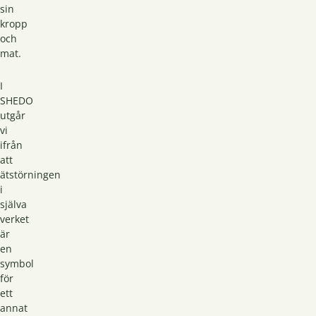
sin
kropp
och
mat.
I
SHEDO
utgår
vi
ifrån
att
ätstörningen
i
själva
verket
är
en
symbol
för
ett
annat