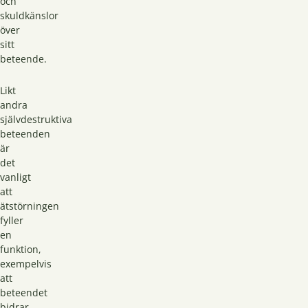
och
skuldkänslor
över
sitt
beteende.
Likt
andra
självdestruktiva
beteenden
är
det
vanligt
att
ätstörningen
fyller
en
funktion,
exempelvis
att
beteendet
bidrar