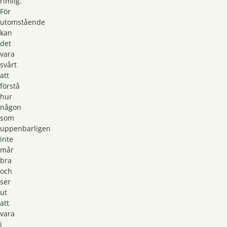
rimlig.
För
utomstående
kan
det
vara
svårt
att
förstå
hur
någon
som
uppenbarligen
inte
mår
bra
och
ser
ut
att
vara
i