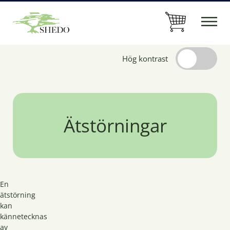
Hög kontrast
Ätstörningar
En
ätstörning
kan
kännetecknas
av