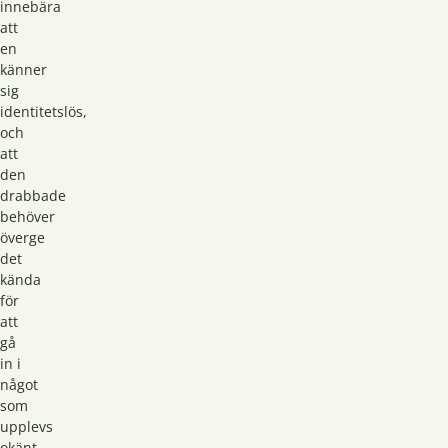
innebära
att
en
känner
sig
identitetslös,
och
att
den
drabbade
behöver
överge
det
kända
för
att
gå
in i
något
som
upplevs
okänt