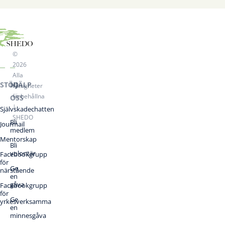
©
2026
Alla
STÖD
HJÄLP
rättigheter
förbehållna
OSS
|
Självskadechatten
SHEDO
Bli
Jourmail
medlem
Mentorskap
Bli
volontär
Facebookgrupp
för
Ge
närstående
en
gåva
Facebookgrupp
för
Ge
yrkesverksamma
en
minnesgåva