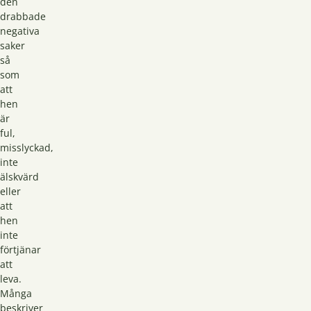
den
drabbade
negativa
saker
så
som
att
hen
är
ful,
misslyckad,
inte
älskvärd
eller
att
hen
inte
förtjänar
att
leva.
Många
beskriver