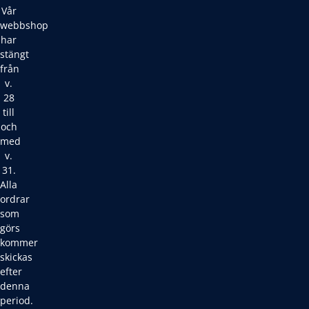
Vår
webbshop
har
stängt
från
v.
28
till
och
med
v.
31.
Alla
ordrar
som
görs
kommer
skickas
efter
denna
period.