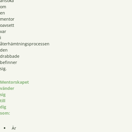
ansöka
om
en
mentor
oavsett
var
i
återhämtningsprocessen
den
drabbade
befinner
sig.
Mentorskapet
vänder
sig
till
dig
som:
Är