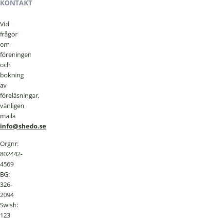
KONTAKT
Vid
frågor
om
föreningen
och
bokning
av
föreläsningar,
vänligen
maila
info@shedo.se
Orgnr:
802442-
4569
BG:
326-
2094
Swish:
123