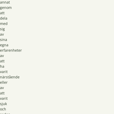
annat
genom
att
dela
med
sig
av
sina
egna
erfarenheter
av
att
ha
varit
närstående
eller
av
att
varit
sjuk
och