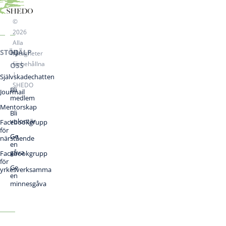
©
2026
Alla
STÖD
HJÄLP
rättigheter
förbehållna
OSS
|
Självskadechatten
SHEDO
Bli
Jourmail
medlem
Mentorskap
Bli
volontär
Facebookgrupp
för
Ge
närstående
en
gåva
Facebookgrupp
för
Ge
yrkesverksamma
en
minnesgåva