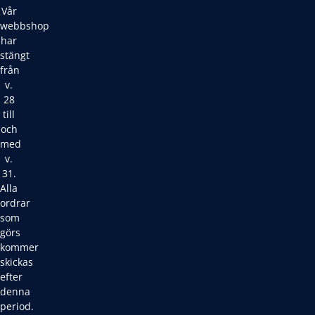
Vår
webbshop
har
stängt
från
v.
28
till
och
med
v.
31.
Alla
ordrar
som
görs
kommer
skickas
efter
denna
period.