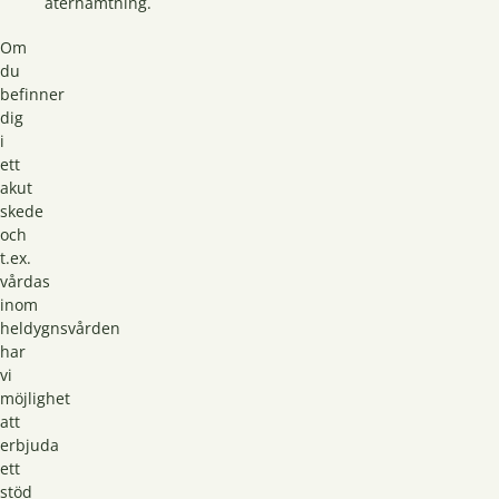
återhämtning.
Om
du
befinner
dig
i
ett
akut
skede
och
t.ex.
vårdas
inom
heldygnsvården
har
vi
möjlighet
att
erbjuda
ett
stöd