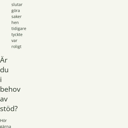
slutar
göra
saker
hen
tidigare
tyckte
var
roligt
Är
du
i
behov
av
stöd?
Hör
gärna