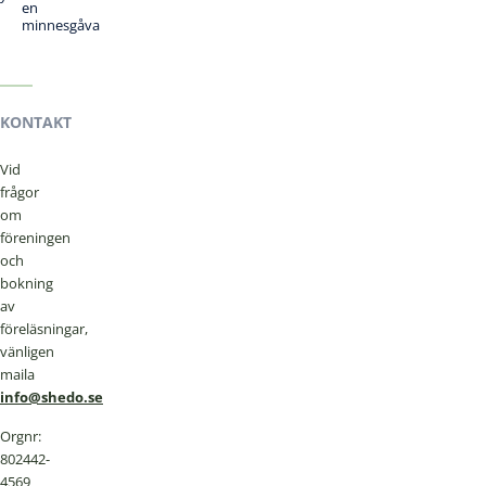
en
minnesgåva
KONTAKT
Vid
frågor
om
föreningen
och
bokning
av
föreläsningar,
vänligen
maila
info@shedo.se
Orgnr:
802442-
4569