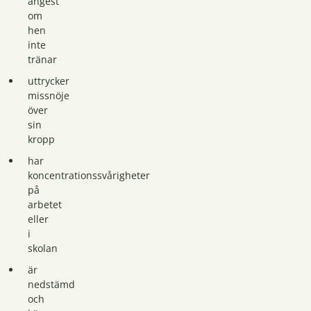
ångest
om
hen
inte
tränar
uttrycker
missnöje
över
sin
kropp
har
koncentrationssvårigheter
på
arbetet
eller
i
skolan
är
nedstämd
och