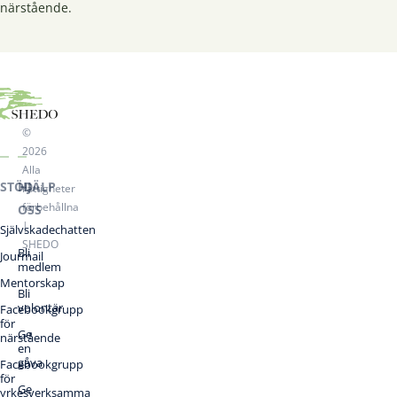
närstående.
©
2026
Alla
STÖD
HJÄLP
rättigheter
förbehållna
OSS
|
Självskadechatten
SHEDO
Bli
Jourmail
medlem
Mentorskap
Bli
volontär
Facebookgrupp
för
Ge
närstående
en
gåva
Facebookgrupp
för
Ge
yrkesverksamma