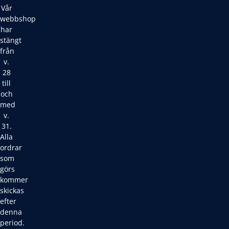
Vår
webbshop
har
stängt
från
v.
28
till
och
med
v.
31.
Alla
ordrar
som
görs
kommer
skickas
efter
denna
period.