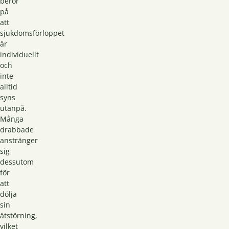
beror
på
att
sjukdomsförloppet
är
individuellt
och
inte
alltid
syns
utanpå.
Många
drabbade
anstränger
sig
dessutom
för
att
dölja
sin
ätstörning,
vilket