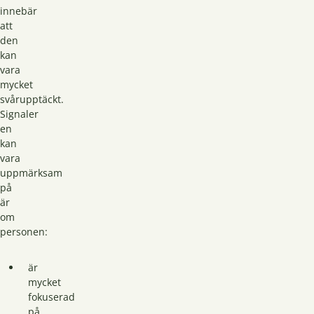
innebär
att
den
kan
vara
mycket
svårupptäckt.
Signaler
en
kan
vara
uppmärksam
på
är
om
personen:
är
mycket
fokuserad
på