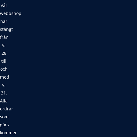
Vår
webbshop
har
stängt
från
v.
28
till
och
med
v.
31.
Alla
ordrar
som
görs
kommer