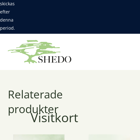
skickas
efter
denna
period.
Relaterade
produkter
Visitkort
Gratis