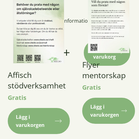
Visitkort med information om föreningen.
Lägg i
Visitkort
varukorg
Flyer
mängd
Affisch
mentorskap
stödverksamhet
Gratis
Gratis
Lägg i
varukorgen
Lägg i
varukorgen