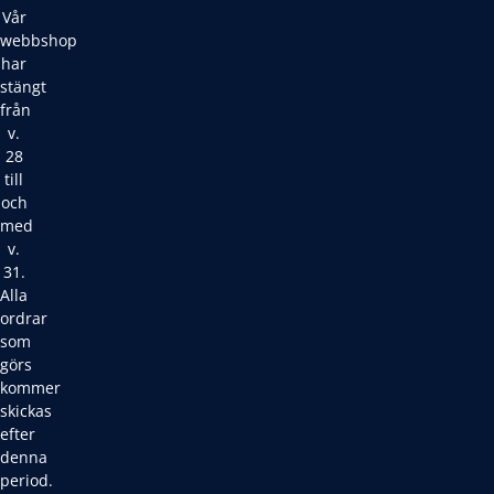
Vår
webbshop
har
stängt
från
v.
28
till
och
med
v.
31.
Alla
ordrar
som
görs
kommer
skickas
efter
denna
period.