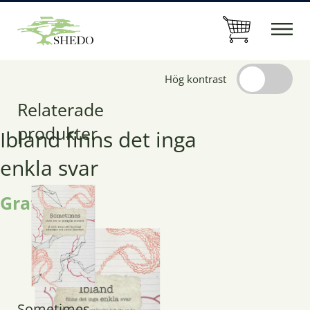
Hög kontrast
Relaterade
produkter
Ibland finns det inga
enkla svar
Gratis
Sometimes