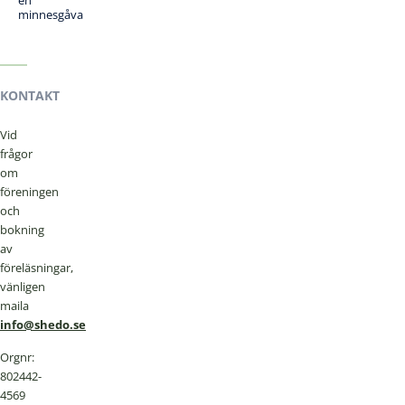
en
minnesgåva
KONTAKT
Vid
frågor
om
föreningen
och
bokning
av
föreläsningar,
vänligen
maila
info@shedo.se
Orgnr:
802442-
4569