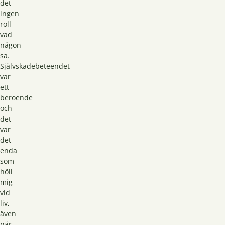
det
ingen
roll
vad
någon
sa.
Självskadebeteendet
var
ett
beroende
och
det
var
det
enda
som
höll
mig
vid
liv,
även
när