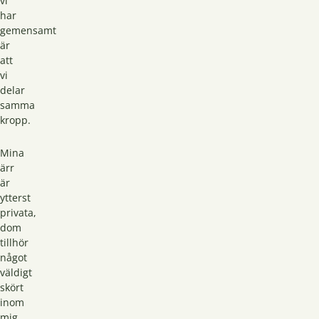
vi
har
gemensamt
är
att
vi
delar
samma
kropp.
Mina
ärr
är
ytterst
privata,
dom
tillhör
något
väldigt
skört
inom
mig.