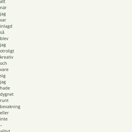
att
när
jag
var
inlagd
så
blev
jag
otroligt
kreativ
och
vare
sig
jag
hade
dygnet
runt
bevakning
eller
inte
–
alltid