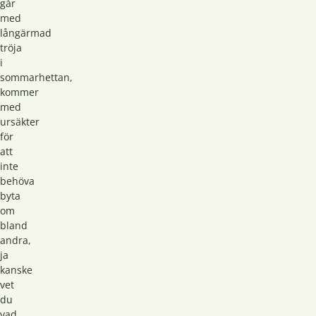
går
med
långärmad
tröja
i
sommarhettan,
kommer
med
ursäkter
för
att
inte
behöva
byta
om
bland
andra,
ja
kanske
vet
du
vad