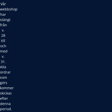
Vår
webbshop
har
stängt
från
v.
28
till
och
med
v.
31.
Alla
ordrar
som
görs
kommer
skickas
efter
denna
period.