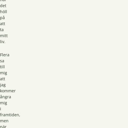
det
höll
på
att
ta
mitt
liv.
Flera
sa
till
mig
att
jag
kommer
ångra
mig
i
framtiden,
men
när