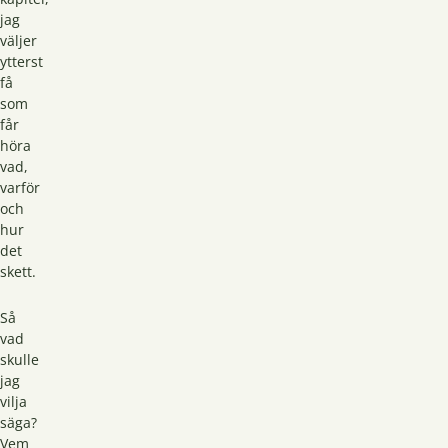
jag
väljer
ytterst
få
som
får
höra
vad,
varför
och
hur
det
skett.
Så
vad
skulle
jag
vilja
säga?
Vem