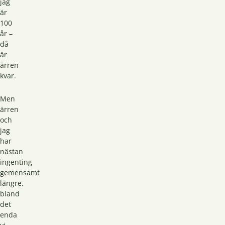
jag
är
100
år –
då
är
ärren
kvar.
Men
ärren
och
jag
har
nästan
ingenting
gemensamt
längre,
bland
det
enda