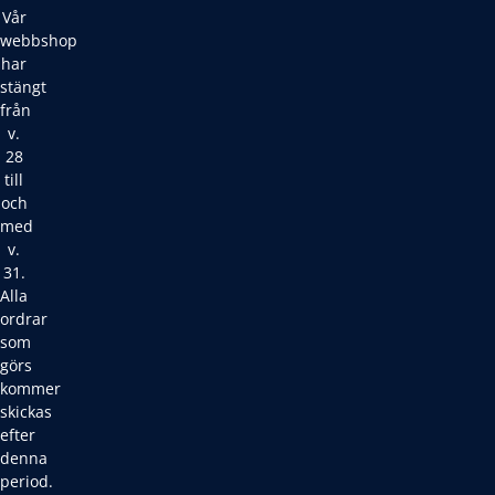
Vår
webbshop
har
stängt
från
v.
28
till
och
med
v.
31.
Alla
ordrar
som
görs
kommer
skickas
efter
denna
period.