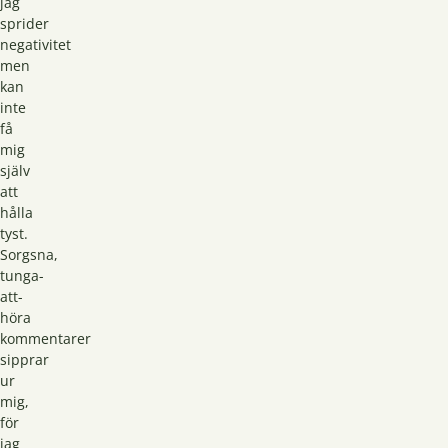
jag
sprider
negativitet
men
kan
inte
få
mig
själv
att
hålla
tyst.
Sorgsna,
tunga-
att-
höra
kommentarer
sipprar
ur
mig,
för
jag