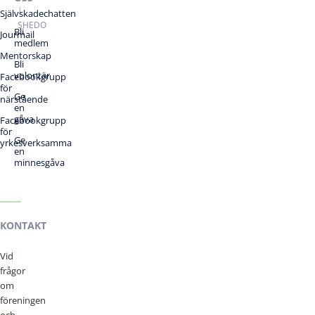
|
Självskadechatten
SHEDO
Bli
Jourmail
medlem
Mentorskap
Bli
volontär
Facebookgrupp
för
Ge
närstående
en
gåva
Facebookgrupp
för
Ge
yrkesverksamma
en
minnesgåva
KONTAKT
Vid
frågor
om
föreningen