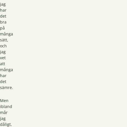
jag
har
det
bra
på
många
sätt,
och
jag
vet
att
många
har
det
sämre.
Men
ibland
mår
jag
dåligt,