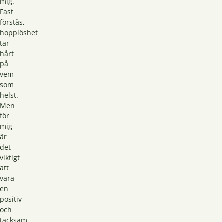
mig.
Fast
förstås,
hopplöshet
tar
hårt
på
vem
som
helst.
Men
för
mig
är
det
viktigt
att
vara
en
positiv
och
tacksam