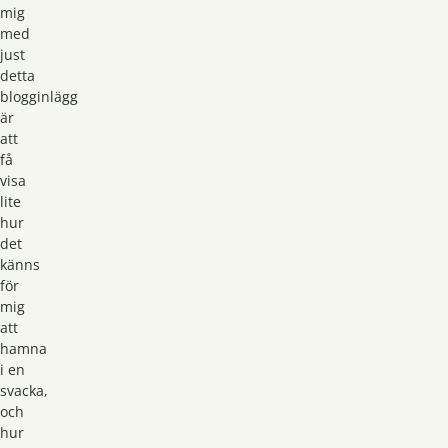
mig
med
just
detta
blogginlägg
är
att
få
visa
lite
hur
det
känns
för
mig
att
hamna
i en
svacka,
och
hur