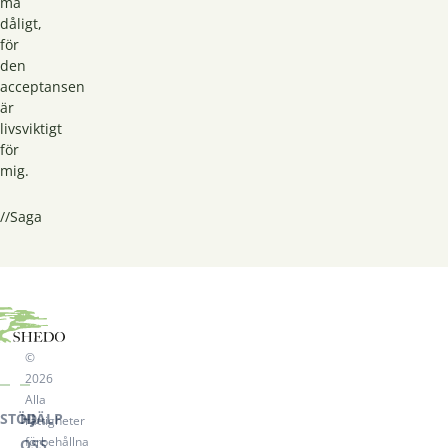
må
dåligt,
för
den
acceptansen
är
livsviktigt
för
mig.
//Saga
©
2026
Alla
STÖD
HJÄLP
rättigheter
förbehållna
OSS