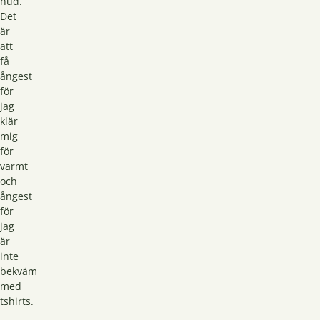
hud.
Det
är
att
få
ångest
för
jag
klär
mig
för
varmt
och
ångest
för
jag
är
inte
bekväm
med
tshirts.