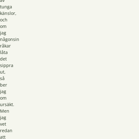
av
tunga
känslor,
och
om
jag
någonsin
råkar
låta
det
sippra
ut,
så
ber
jag
om
ursäkt.
Men
jag
vet
redan
att