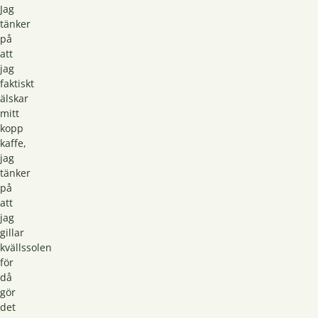
Jag
tänker
på
att
jag
faktiskt
älskar
mitt
kopp
kaffe,
jag
tänker
på
att
jag
gillar
kvällssolen
för
då
gör
det