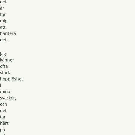
det
är
för
mig
att
hantera
det.
Jag
känner
ofta
stark
hopplöshet
i
mina
svackor,
och
det
tar
hårt
på