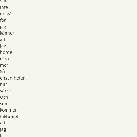
Vill
inte
umgås,
för
jag
känner
att
jag
borde
orka
mer.
Så
ensamheten
blir
värre.
Och
sen
kommer
faktumet
att
jag
i