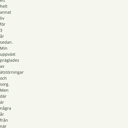
ett
helt
annat
liv
för
3
år
sedan.
Min
uppväxt
präglades
av
ätstörningar
och
sorg.
Men
där
är
några
år
från
när