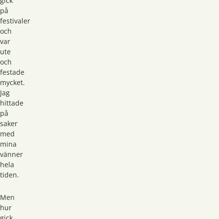
gick
på
festivaler
och
var
ute
och
festade
mycket.
Jag
hittade
på
saker
med
mina
vänner
hela
tiden.
Men
hur
gick