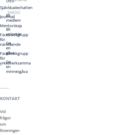
OSS
|
Självskadechatten
SHEDO
Bli
Jourmail
medlem
Mentorskap
Bli
volontär
Facebookgrupp
för
Ge
närstående
en
gåva
Facebookgrupp
för
Ge
yrkesverksamma
en
minnesgåva
KONTAKT
Vid
frågor
om
föreningen