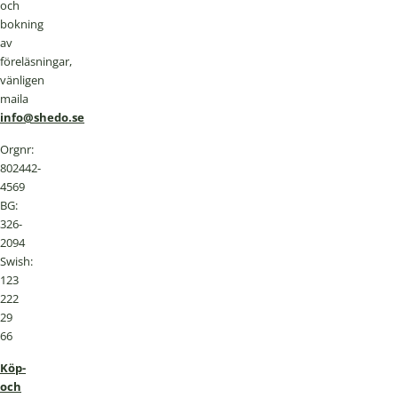
och
bokning
av
föreläsningar,
vänligen
maila
info@shedo.se
Orgnr:
802442-
4569
BG:
326-
2094
Swish:
123
222
29
66
Köp-
och