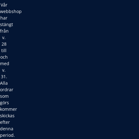
Vår
webbshop
har
stängt
från
v.
28
till
och
med
v.
31.
Alla
ordrar
som
görs
kommer
skickas
efter
denna
period.