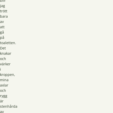
blir
jag
trött
bara
av
att
gå
på
toaletten.
Det
knakar
och
värker
i
kroppen,
mina
axlar
och
rygg
är
stenhårda
av