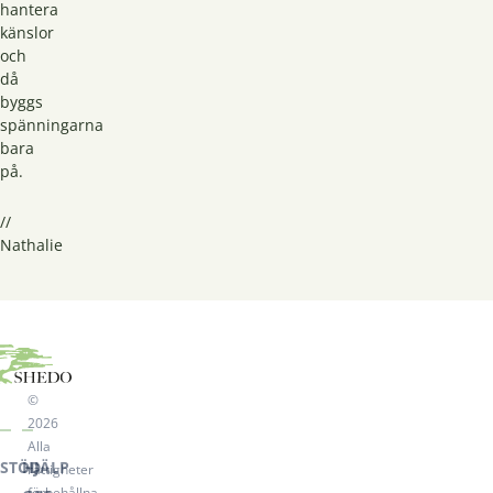
hantera
känslor
och
då
byggs
spänningarna
bara
på.
//
Nathalie
©
2026
Alla
STÖD
HJÄLP
rättigheter
förbehållna