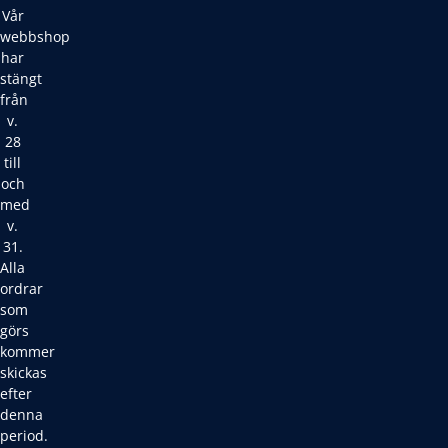
Vår
webbshop
har
stängt
från
v.
28
till
och
med
v.
31.
Alla
ordrar
som
görs
kommer
skickas
efter
denna
period.