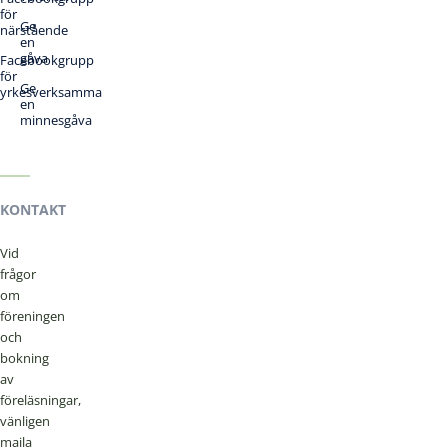
för
Ge
närstående
en
gåva
Facebookgrupp
för
Ge
yrkesverksamma
en
minnesgåva
KONTAKT
Vid
frågor
om
föreningen
och
bokning
av
föreläsningar,
vänligen
maila