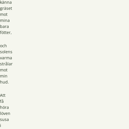
känna
gräset
mot
mina
bara
fötter,
och
solens
varma
strålar
mot
min
hud.
Att
få
höra
löven
susa
i