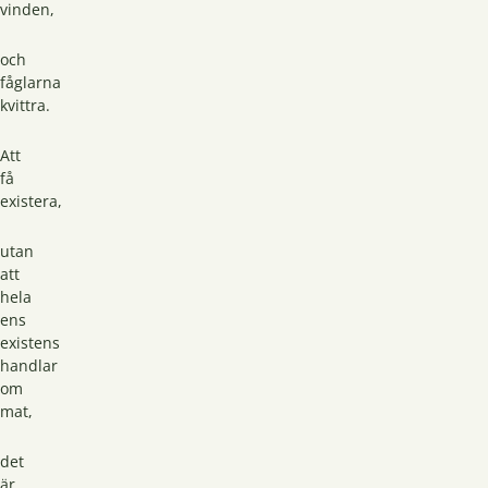
vinden,
och
fåglarna
kvittra.
Att
få
existera,
utan
att
hela
ens
existens
handlar
om
mat,
det
är