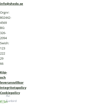
info@shedo.se
Orgnr:
802442-
4569
BG:
326-
2094
Swish:
123
222
29
66
Köp-
och
leveransvillkor
Integritetspolicy
Cookiepolicy
Av:
Sunbird