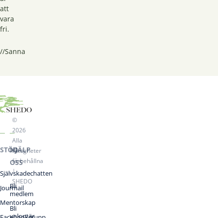
att
vara
fri.
//Sanna
©
2026
Alla
STÖD
HJÄLP
rättigheter
förbehållna
OSS
|
Självskadechatten
SHEDO
Bli
Jourmail
medlem
Mentorskap
Bli
volontär
Facebookgrupp