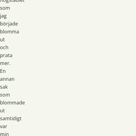
högstadiet
som
jag
började
blomma
ut
och
prata
mer.
En
annan
sak
som
blommade
ut
samtidigt
var
min