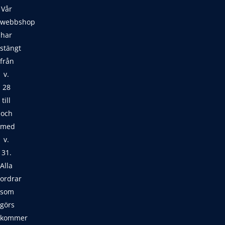
Vår
webbshop
har
stängt
från
v.
28
till
och
med
v.
31.
Alla
ordrar
som
görs
kommer