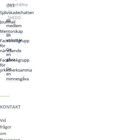
förbehållna
OSS
|
Självskadechatten
SHEDO
Bli
Jourmail
medlem
Mentorskap
Bli
volontär
Facebookgrupp
för
Ge
närstående
en
gåva
Facebookgrupp
för
Ge
yrkesverksamma
en
minnesgåva
KONTAKT
Vid
frågor
om