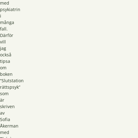
med
psykiatrin
i
många
fall.
Därför
vill
jag
också
tipsa
om
boken
“Slutstation
rättspsyk”
som
är
skriven
av
Sofia
Åkerman
med