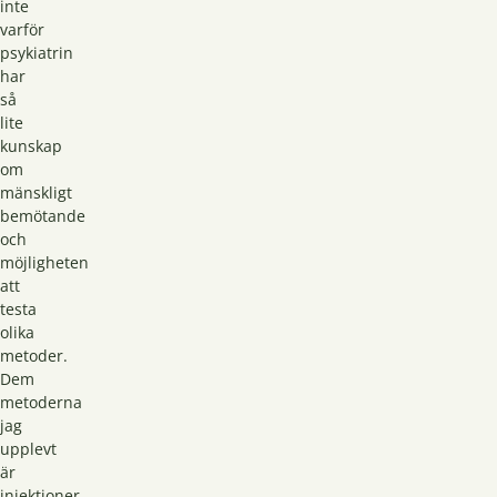
inte
varför
psykiatrin
har
så
lite
kunskap
om
mänskligt
bemötande
och
möjligheten
att
testa
olika
metoder.
Dem
metoderna
jag
upplevt
är
injektioner,