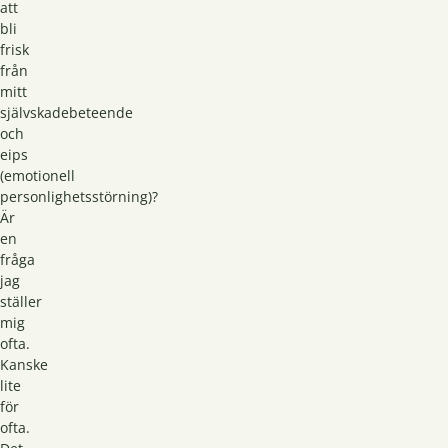
att
bli
frisk
från
mitt
självskadebeteende
och
eips
(emotionell
personlighetsstörning)?
Är
en
fråga
jag
ställer
mig
ofta.
Kanske
lite
för
ofta.