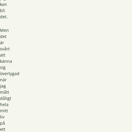
kan
bli
det.
Men
det
är
svårt
att
känna
sig
övertygad
när
jag
mått
dåligt
hela
mitt
liv
på
ett