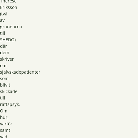
Thérèse
Eriksson
(två
av
grundarna
till
SHEDO)
där
dem
skriver
om
självskadepatienter
som
blivit
skickade
till
rättspsyk.
Om
hur,
varför
samt
vad