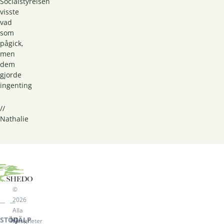
Socialstyrelsen
visste
vad
som
pågick,
men
dem
gjorde
ingenting
//
Nathalie
©
2026
Alla
STÖD
HJÄLP
rättigheter