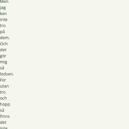
Men
jag
kan
inte
tro
på
dem.
Och
det
gör
mig
så
ledsen.
För
utan
tro
och
hopp
så
finns
det
inte