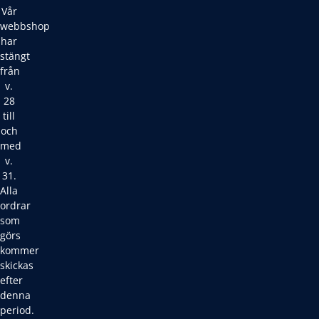
Vår
webbshop
har
stängt
från
v.
28
till
och
med
v.
31.
Alla
ordrar
som
görs
kommer
skickas
efter
denna
period.