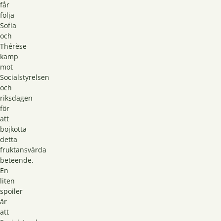
får
följa
Sofia
och
Thérèse
kamp
mot
Socialstyrelsen
och
riksdagen
för
att
bojkotta
detta
fruktansvärda
beteende.
En
liten
spoiler
är
att