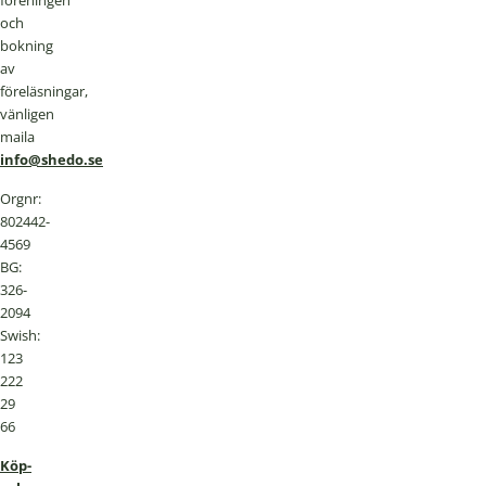
föreningen
och
bokning
av
föreläsningar,
vänligen
maila
info@shedo.se
Orgnr:
802442-
4569
BG:
326-
2094
Swish:
123
222
29
66
Köp-