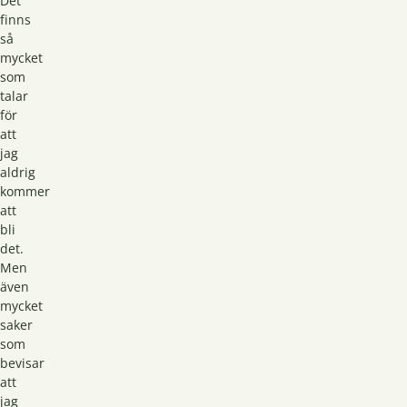
Det
finns
så
mycket
som
talar
för
att
jag
aldrig
kommer
att
bli
det.
Men
även
mycket
saker
som
bevisar
att
jag