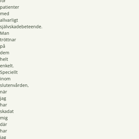
för
patienter
med
allvarligt
självskadebeteende.
Man
tröttnar
på
dem
helt
enkelt.
Speciellt
inom
slutenvården,
när
jag
har
skadat
mig
där
har
jag