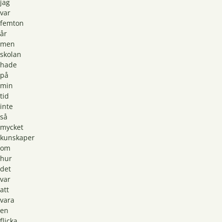
jag
var
femton
år
men
skolan
hade
på
min
tid
inte
så
mycket
kunskaper
om
hur
det
var
att
vara
en
flicka