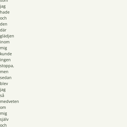
som
jag
hade
och
den
där
glädjen
inom
mig
kunde
ingen
stoppa,
men
sedan
blev
jag
så
medveten
om
mig
själv
och