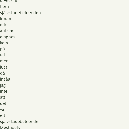
utvecklat
flera
självskadebeteenden
innan
min
autism-
diagnos
kom
på
tal
men
just
då
insåg
jag
inte
att
det
var
ett
självskadebeteende.
Mestadels