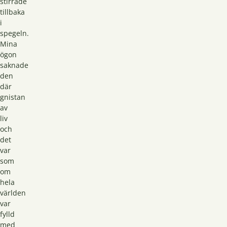
stirrade
tillbaka
i
spegeln.
Mina
ögon
saknade
den
där
gnistan
av
liv
och
det
var
som
om
hela
världen
var
fylld
med