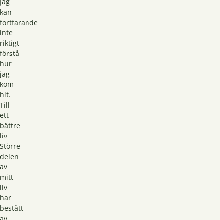
Jag
kan
fortfarande
inte
riktigt
förstå
hur
jag
kom
hit.
Till
ett
bättre
liv.
Större
delen
av
mitt
liv
har
bestått
av