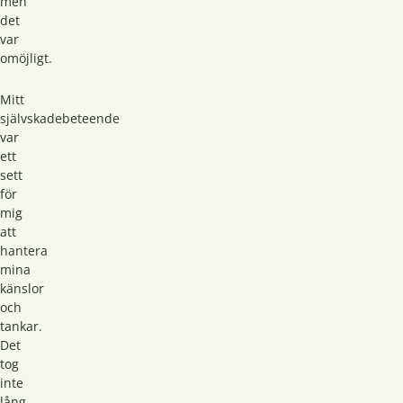
men
det
var
omöjligt.
Mitt
självskadebeteende
var
ett
sett
för
mig
att
hantera
mina
känslor
och
tankar.
Det
tog
inte
lång