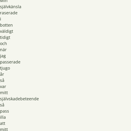
Min
självkänsla
raserade
i
botten
väldigt
tidigt
och
när
jag
passerade
tjugo
år
så
var
mitt
självskadebeteende
så
pass
illa
att
mitt