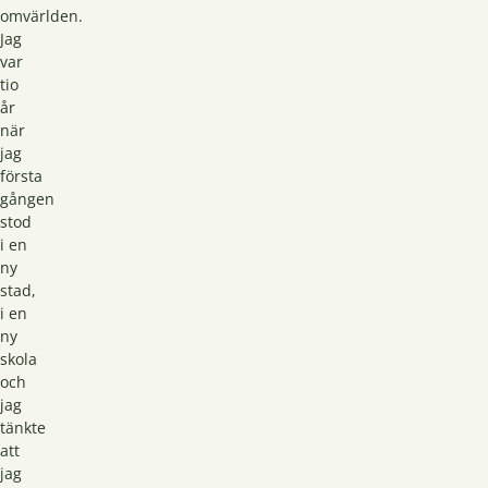
omvärlden.
Jag
var
tio
år
när
jag
första
gången
stod
i en
ny
stad,
i en
ny
skola
och
jag
tänkte
att
jag