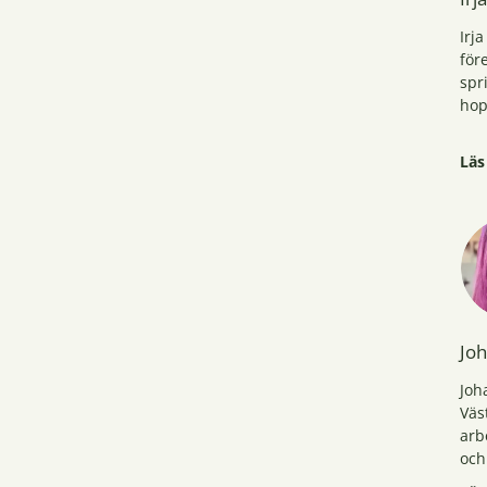
Irj
för
spr
hop
Irj
Läs
sjä
en 
spe
ell
Joh
Joh
Väs
arb
och