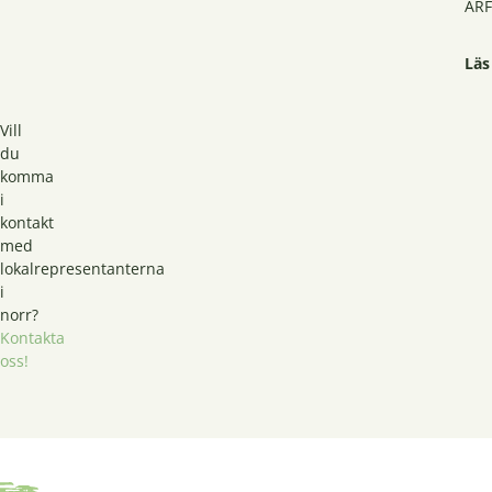
ARF
Som
Läs
akt
sti
ägn
Vill
skr
du
komma
i
kontakt
med
lokalrepresentanterna
i
norr?
Kontakta
oss!