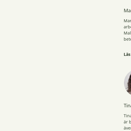
Ma
Mar
arb
Mal
bet
Gen
Läs
öka
ohä
bli
nat
Tin
Tin
är 
äve