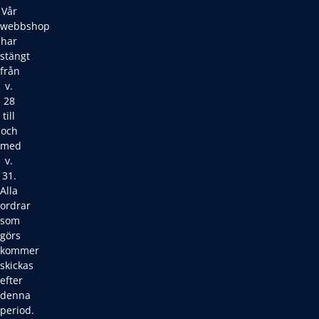
Vår
webbshop
har
stängt
från
v.
28
till
och
med
v.
31.
Alla
ordrar
som
görs
kommer
skickas
efter
denna
period.