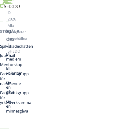
©
2026
Alla
STÖD
HJÄLP
rättigheter
förbehållna
OSS
|
Självskadechatten
SHEDO
Bli
Jourmail
medlem
Mentorskap
Bli
volontär
Facebookgrupp
för
Ge
närstående
en
gåva
Facebookgrupp
för
Ge
yrkesverksamma
en
minnesgåva