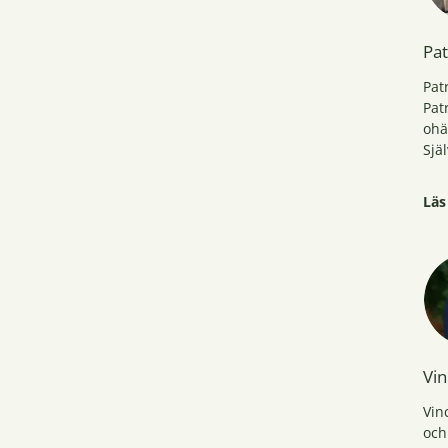
SHE
för
Pat
äts
Pat
Pat
ohä
Sjä
Gen
Läs
kun
tuf
Pat
spe
pia
Vin
Vin
och