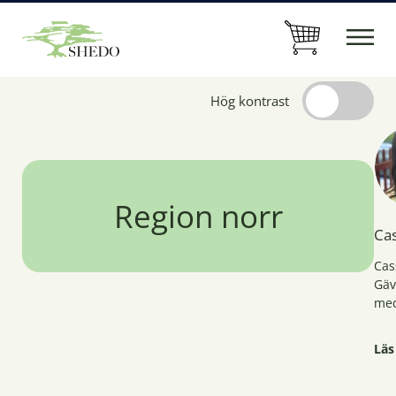
Hög kontrast
Region norr
Ca
Cas
Gäv
med
Gen
Läs
Cas
för
det 