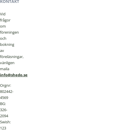
KONTAKT
Vid
frågor
om
föreningen
och
bokning
av
föreläsningar,
vänligen
maila
info@shedo.se
Orgnr:
802442-
4569
BG:
326-
2094
Swish:
123