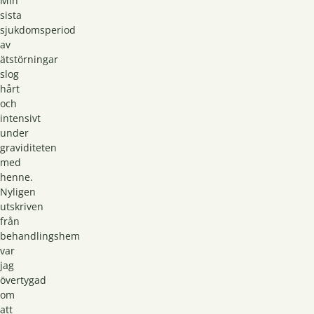
Min
sista
sjukdomsperiod
av
ätstörningar
slog
hårt
och
intensivt
under
graviditeten
med
henne.
Nyligen
utskriven
från
behandlingshem
var
jag
övertygad
om
att