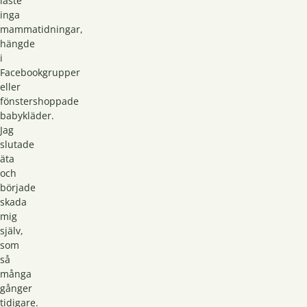
läste
inga
mammatidningar,
hängde
i
Facebookgrupper
eller
fönstershoppade
babykläder.
Jag
slutade
äta
och
började
skada
mig
själv,
som
så
många
gånger
tidigare.