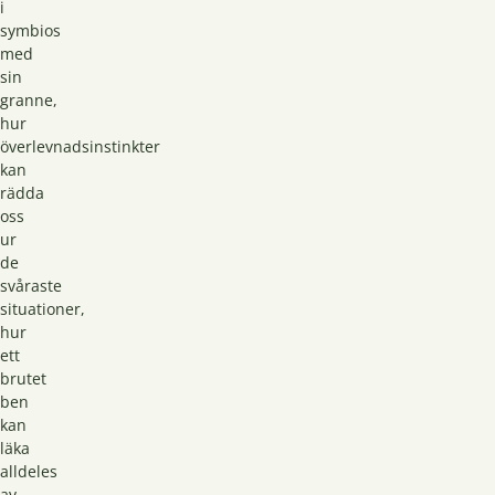
i
symbios
med
sin
granne,
hur
överlevnadsinstinkter
kan
rädda
oss
ur
de
svåraste
situationer,
hur
ett
brutet
ben
kan
läka
alldeles
av