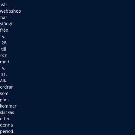
Vår
webbshop
har
stängt
från
v.
28
till
och
med
v.
31.
Alla
ordrar
som
görs
kommer
skickas
efter
denna
period.