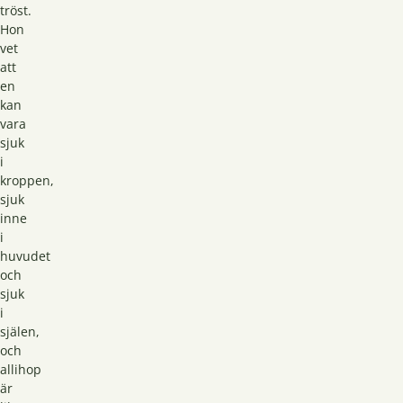
tröst.
Hon
vet
att
en
kan
vara
sjuk
i
kroppen,
sjuk
inne
i
huvudet
och
sjuk
i
själen,
och
allihop
är