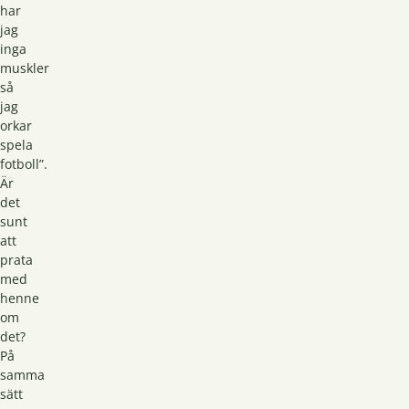
har
jag
inga
muskler
så
jag
orkar
spela
fotboll”.
Är
det
sunt
att
prata
med
henne
om
det?
På
samma
sätt