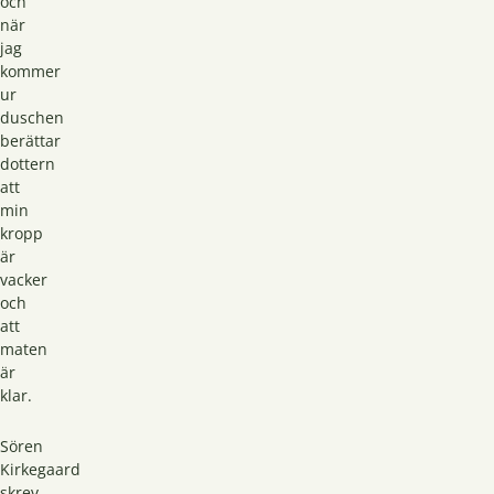
och
när
jag
kommer
ur
duschen
berättar
dottern
att
min
kropp
är
vacker
och
att
maten
är
klar.
Sören
Kirkegaard
skrev