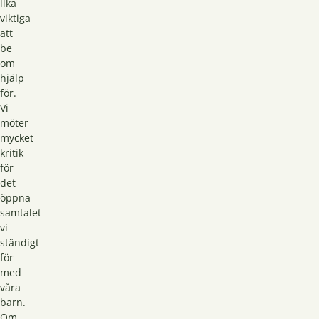
lika
viktiga
att
be
om
hjälp
för.
Vi
möter
mycket
kritik
för
det
öppna
samtalet
vi
ständigt
för
med
våra
barn.
Om