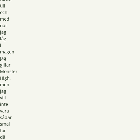
till
och
med
när
jag
låg
i
magen.
Jag
gillar
Monster
High,
men
jag
vill
inte
vara
sådär
smal
för
då