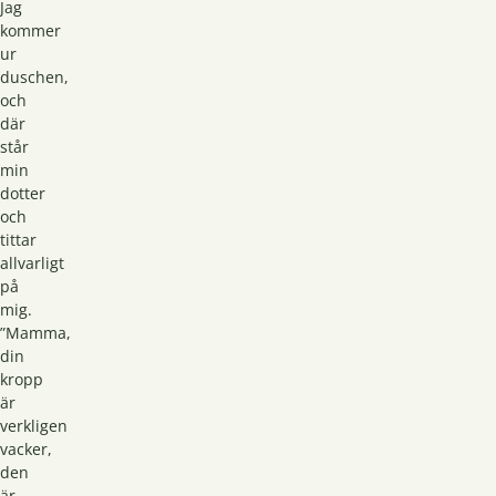
Jag
kommer
ur
duschen,
och
där
står
min
dotter
och
tittar
allvarligt
på
mig.
”Mamma,
din
kropp
är
verkligen
vacker,
den
är