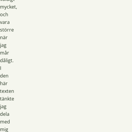
mycket,
och
vara
större
när
jag
mår
dåligt.
I
den
här
texten
tänkte
jag
dela
med
mig