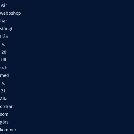
Vår
webbshop
har
stängt
från
v.
28
till
och
med
v.
31.
Alla
ordrar
som
görs
kommer