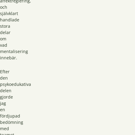
affektreglering,
och
självklart
handlade
stora
delar
om
vad
mentalisering
innebär.
Efter
den
psykoedukativa
delen
gjorde
jag
en
fördjupad
bedömning
med
teamet