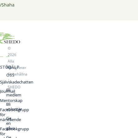
/Shaha
©
2026
Alla
STÖD
HJÄLP
rättigheter
förbehållna
OSS
|
Självskadechatten
SHEDO
Bli
Jourmail
medlem
Mentorskap
Bli
volontär
Facebookgrupp
för
Ge
närstående
en
gåva
Facebookgrupp
för
Ge