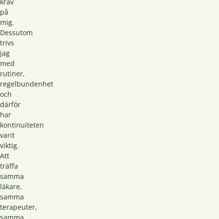
krav
på
mig.
Dessutom
trivs
jag
med
rutiner,
regelbundenhet
och
därför
har
kontinuiteten
varit
viktig.
Att
träffa
samma
läkare,
samma
terapeuter,
samma