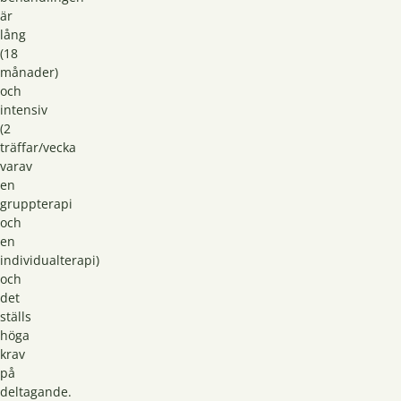
är
lång
(18
månader)
och
intensiv
(2
träffar/vecka
varav
en
gruppterapi
och
en
individualterapi)
och
det
ställs
höga
krav
på
deltagande.