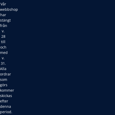
Vår
webbshop
har
stängt
från
v.
28
till
och
med
v.
31.
Alla
ordrar
som
görs
kommer
skickas
efter
denna
period.