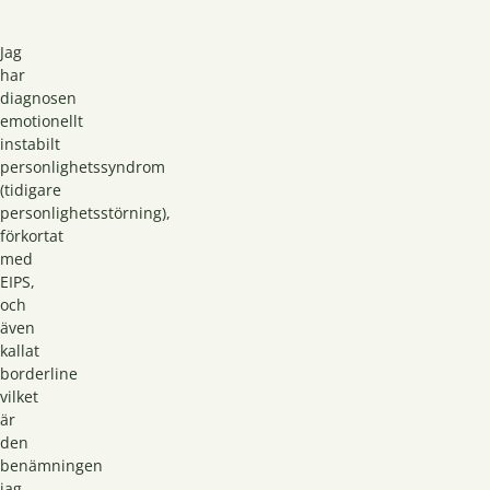
Jag
har
diagnosen
emotionellt
instabilt
personlighetssyndrom
(tidigare
personlighetsstörning),
förkortat
med
EIPS,
och
även
kallat
borderline
vilket
är
den
benämningen
jag