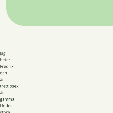
Jag
heter
Fredrik
och
är
trettiosex
år
gammal.
Under
stora