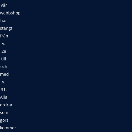
Vår
webbshop
har
stängt
från
v.
28
till
och
med
v.
31.
Alla
ordrar
som
görs
kommer