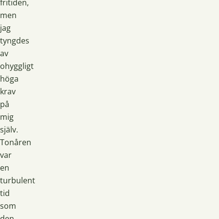
fritiden,
men
jag
tyngdes
av
ohyggligt
höga
krav
på
mig
själv.
Tonåren
var
en
turbulent
tid
som
den