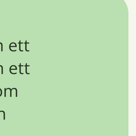
 ett
 ett
om
n