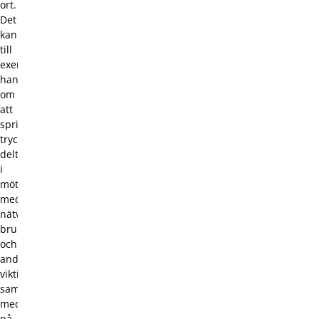
ort.
Det
kan
till
exempel
handla
om
att
sprida
tryckmaterial,
delta
i
möten
med
nätverk,
brukarråd
och
andra
viktiga
sammanhang,
medverka
på