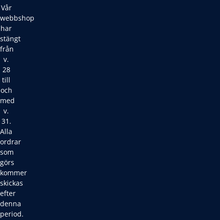
Vår
webbshop
har
stängt
från
v.
28
till
och
med
v.
31.
Alla
ordrar
som
görs
kommer
skickas
efter
denna
period.