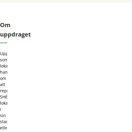
Om
uppdraget
Uppdraget
som
lokalrepresentant
handlar
om
att
representera
SHEDO
lokalt
i
sin
stad
eller